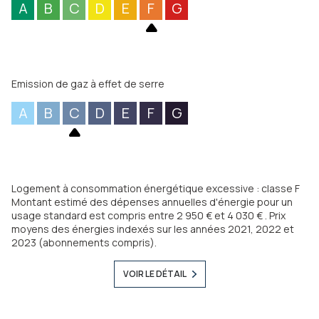
A
B
C
D
E
F
G
Emission de gaz à effet de serre
A
B
C
D
E
F
G
Logement à consommation énergétique excessive : classe F
Montant estimé des dépenses annuelles d'énergie pour un
usage standard est compris entre 2 950 € et 4 030 € . Prix
moyens des énergies indexés sur les années 2021, 2022 et
2023 (abonnements compris).
VOIR LE DÉTAIL