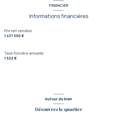
cuisine séparée (équipée)
FINANCIER
Informations financières
Chauffage individuel : convecteur (electrique)
1 garage(s)
Prix net vendeur
1 437 500 €
exposition Sud-Ouest
Taxe foncière annuelle
vue mer et vignes
1 522 €
terrasse
arboré
piscinable
Autour du bien
Découvrez le quartier