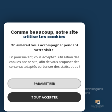
Comme beaucoup, notre site
Nos réseaux
utilise les cookies
Nous suivre
On aimerait vous accompagner pendant
votre visite.
En poursuivant, vous acceptez l'utilisation des
cookies par ce site, afin de vous proposer des
contenus adaptés et réaliser des statistiques !
© 2026 | Tous droits réservés
PARAMÉTRER
Nos honoraires
Nos partenaires
Mentions légales
Admin
Politique RGPD
Cookies
TOUT ACCEPTER
GOLFE ESTATE
Réalisé par :
Agence