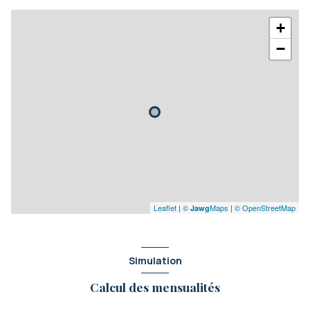
+
−
Leaflet
|
©
Maps
|
© OpenStreetMap
Jawg
Simulation
Calcul des mensualités