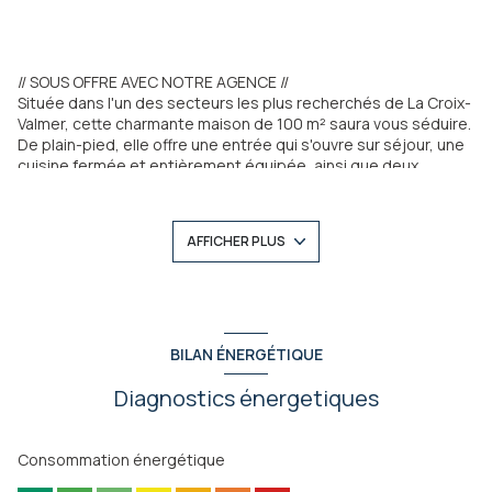
// SOUS OFFRE AVEC NOTRE AGENCE //
Située dans l'un des secteurs les plus recherchés de La Croix-
Valmer, cette charmante maison de 100 m² saura vous séduire.
De plain-pied, elle offre une entrée qui s'ouvre sur séjour, une
cuisine fermée et entièrement équipée, ainsi que deux
chambres confortables. Vous trouverez également une salle
d'eau et un WC indépendant.
Édifiée sur un terrain en restanques de 1350 m², la maison
AFFICHER PLUS
bénéficie d'une exposition idéale Sud-Ouest, garantissant un
ensoleillement optimal tout au long de la journée.
Une extension est envisageable avec la possibilité de
construire jusqu'à 250 m² habitables, ainsi qu’une piscine pour
compléter ce cadre idyllique.
Une opportunité rare à ne pas manquer, à découvrir sans
BILAN ÉNERGÉTIQUE
tarder !
Diagnostics énergetiques
Consommation énergétique