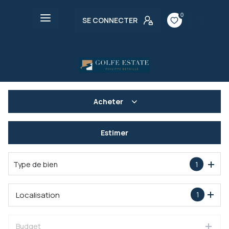
0
SE CONNECTER
FR
Acheter
Ventes
Estimer
De l'immo pro
Type de bien
1
Localisation
1
Budget