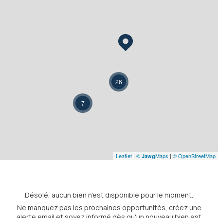
26
7
Leaflet
|
©
Maps
|
© OpenStreetMap
Jawg
Désolé, aucun bien n'est disponible pour le moment.
Ne manquez pas les prochaines opportunités, créez une
alerte email et soyez informé dès qu'un nouveau bien est