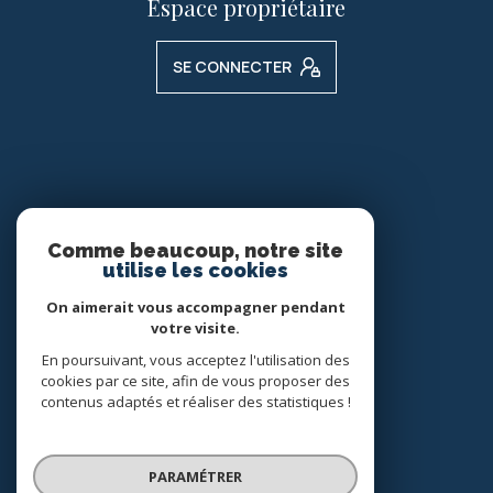
Espace propriétaire
SE CONNECTER
Comme beaucoup, notre site
Nos réseaux
utilise les cookies
Nous suivre
On aimerait vous accompagner pendant
votre visite.
En poursuivant, vous acceptez l'utilisation des
cookies par ce site, afin de vous proposer des
contenus adaptés et réaliser des statistiques !
© 2026 | Tous droits réservés
PARAMÉTRER