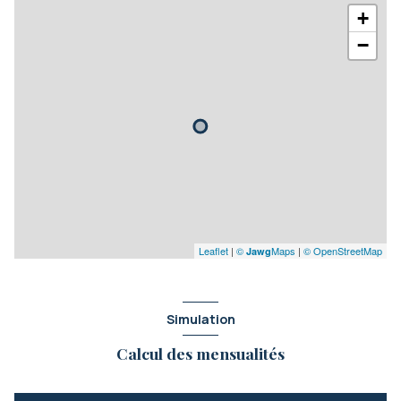
+
−
Leaflet
|
©
Maps
|
© OpenStreetMap
Jawg
Simulation
Calcul des mensualités