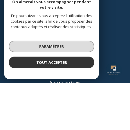
On aimerait vous accompagner pendant
Espace propriétaire
votre visite.
En poursuivant, vous acceptez l'utilisation des
SE CONNECTER
cookies par ce site, afin de vous proposer des
contenus adaptés et réaliser des statistiques !
PARAMÉTRER
TOUT ACCEPTER
GOLFE ESTATE
Nos réseaux
Agence
Nous suivre
© 2026 | Tous droits réservés