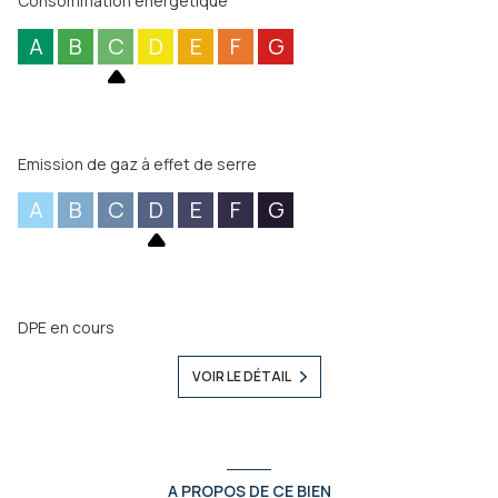
Consommation énergétique
Villa à découvrir tant pour son charme que pour son
emplacement.
A
B
C
D
E
F
G
Emission de gaz à effet de serre
A
B
C
D
E
F
G
DPE en cours
VOIR LE DÉTAIL
A PROPOS DE CE BIEN