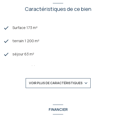
Caractéristiques de ce bien
Surface 173 m²
terrain 1 200 m²
séjour 63 m²
4 chambre(s)
1 salle(s) de bain
VOIR PLUS DE CARACTÉRISTIQUES
2 salle(s) d'eau
construit en 1989
FINANCIER