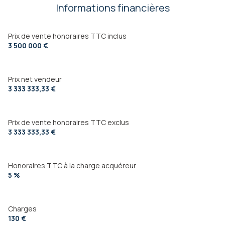
Informations financières
cuisine américaine (équipée)
exposition Sud
Prix de vente honoraires TTC inclus
3 500 000 €
1 niveau(x)
Prix net vendeur
vue Panoramique mer sur les Iles d'Or et la baie de
3 333 333,33 €
Cavalaire
cave
Prix de vente honoraires TTC exclus
3 333 333,33 €
terrasse
Honoraires TTC à la charge acquéreur
5 %
Charges
130 €