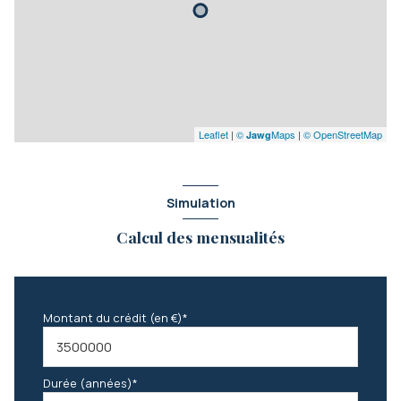
Leaflet
|
©
Maps
|
© OpenStreetMap
Jawg
Simulation
Calcul des mensualités
Montant du crédit (en €)*
Durée (années)*