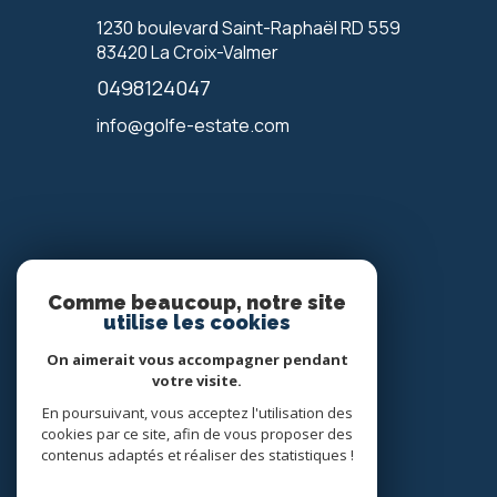
1230 boulevard Saint-Raphaël RD 559
83420
La Croix-Valmer
0498124047
info@golfe-estate.com
Comme beaucoup, notre site
Votre espace
utilise les cookies
On aimerait vous accompagner pendant
Espace propriétaire
votre visite.
En poursuivant, vous acceptez l'utilisation des
SE CONNECTER
cookies par ce site, afin de vous proposer des
contenus adaptés et réaliser des statistiques !