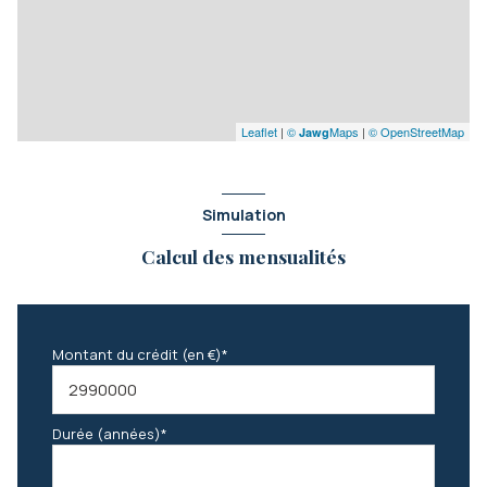
Leaflet
|
©
Maps
|
© OpenStreetMap
Jawg
Simulation
Calcul des mensualités
Montant du crédit (en €)*
Durée (années)*