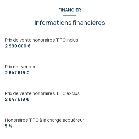
construit en 1980
FINANCIER
Informations financières
cuisine américaine (équipée)
Chauffage individuel : air pulsé (climatisation)
Prix de vente honoraires TTC inclus
2 990 000 €
exposition Sud-Est
Prix net vendeur
2 niveau(x)
2 847 619 €
vue Mer et collines panoramique
Prix de vente honoraires TTC exclus
2 847 619 €
terrasse
Honoraires TTC à la charge acquéreur
5 %