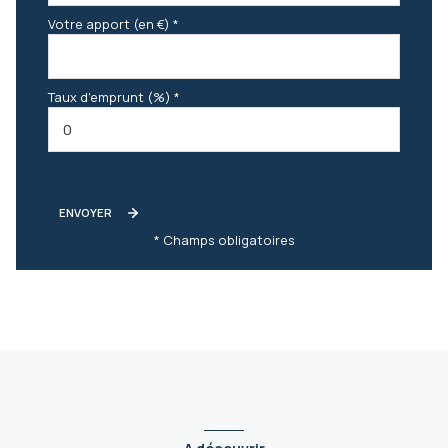
Votre apport (en €) *
Taux d'emprunt (%) *
ENVOYER
* Champs obligatoires